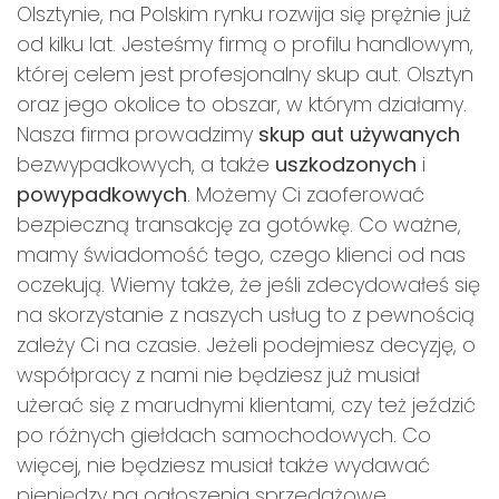
Olsztynie, na Polskim rynku rozwija się prężnie już
od kilku lat. Jesteśmy firmą o profilu handlowym,
której celem jest profesjonalny skup aut. Olsztyn
oraz jego okolice to obszar, w którym działamy.
Nasza firma prowadzimy
skup aut używanych
bezwypadkowych, a także
uszkodzonych
i
powypadkowych
. Możemy Ci zaoferować
bezpieczną transakcję za gotówkę. Co ważne,
mamy świadomość tego, czego klienci od nas
oczekują. Wiemy także, że jeśli zdecydowałeś się
na skorzystanie z naszych usług to z pewnością
zależy Ci na czasie. Jeżeli podejmiesz decyzję, o
współpracy z nami nie będziesz już musiał
użerać się z marudnymi klientami, czy też jeździć
po różnych giełdach samochodowych. Co
więcej, nie będziesz musiał także wydawać
pieniędzy na ogłoszenia sprzedażowe.