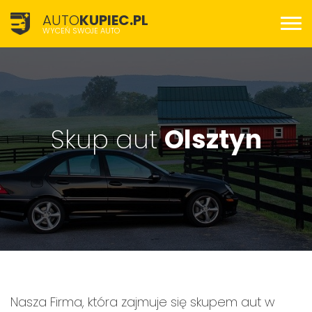
AUTO
KUPIEC.PL
WYCEŃ SWOJE AUTO
Skup aut
Olsztyn
Nasza Firma, która zajmuje się skupem aut w